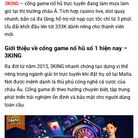
3KING
– cổng game nổ hũ trực tuyến đang làm mưa làm
gió tại thị trường châu Á. Tích hợp casino live, slot quay
nhanh, bắn cá đa tầng, hỗ trợ rút nạp cực tốc chỉ từ 3 phút.
Ưu đãi khởi đầu lên tới 333K dành riêng cho thành viên
mới.
Giới thiệu về cổng game nổ hũ số 1 hiện nay –
3KING
Ra đời từ năm 2015, 3KING nhanh chóng tạo dựng vị thế
riêng trong ngành giải trí trực tuyến khi đặt trụ sở tại Malta.
Nơi được mệnh danh là thủ phủ công nghệ cá cược của
châu Âu. Cổng game đi theo hướng chuyên biệt, tập trung
phát triển trải nghiệm ổn định và bảo mật cho người dùng
toàn cầu.