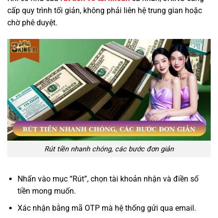
cấp quy trình tối giản, không phải liên hệ trung gian hoặc
chờ phê duyệt.
Rút tiền nhanh chóng, các bước đơn giản
Nhấn vào mục “Rút”, chọn tài khoản nhận và điền số
tiền mong muốn.
Xác nhận bằng mã OTP mà hệ thống gửi qua email.