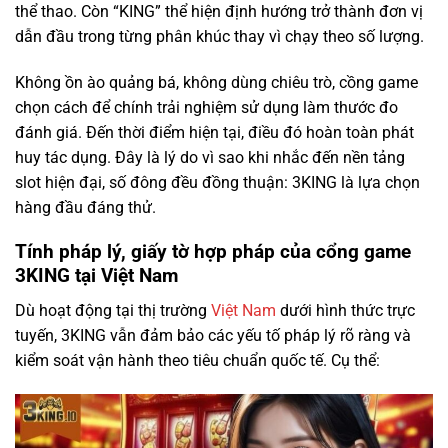
thể thao. Còn “KING” thể hiện định hướng trở thành đơn vị
dẫn đầu trong từng phân khúc thay vì chạy theo số lượng.
Không ồn ào quảng bá, không dùng chiêu trò, cồng game
chọn cách để chính trải nghiệm sử dụng làm thước đo
đánh giá. Đến thời điểm hiện tại, điều đó hoàn toàn phát
huy tác dụng. Đây là lý do vì sao khi nhắc đến nền tảng
slot hiện đại, số đông đều đồng thuận: 3KING là lựa chọn
hàng đầu đáng thử.
Tính pháp lý, giấy tờ hợp pháp của cổng game
3KING tại Việt Nam
Dù hoạt động tại thị trường
Việt Nam
dưới hình thức trực
tuyến, 3KING vẫn đảm bảo các yếu tố pháp lý rõ ràng và
kiểm soát vận hành theo tiêu chuẩn quốc tế. Cụ thể: