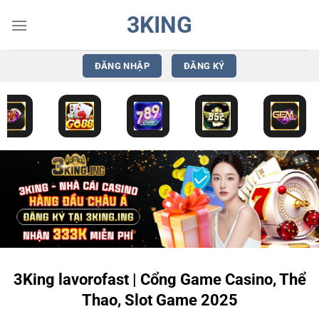
Bỏ
3KING
qua
nội
dung
ĐĂNG NHẬP
ĐĂNG KÝ
3King lavorofast | Cổng Game Casino, Thể
Thao, Slot Game 2025