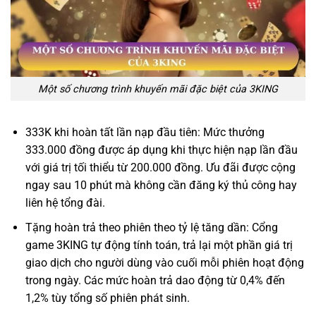
Một số chương trình khuyến mãi đặc biệt của 3KING
333K khi hoàn tất lần nạp đầu tiên: Mức thưởng
333.000 đồng được áp dụng khi thực hiện nạp lần đầu
với giá trị tối thiểu từ 200.000 đồng. Ưu đãi được cộng
ngay sau 10 phút mà không cần đăng ký thủ công hay
liên hệ tổng đài.
Tặng hoàn trả theo phiên theo tỷ lệ tăng dần: Cổng
game 3KING tự động tính toán, trả lại một phần giá trị
giao dịch cho người dùng vào cuối mỗi phiên hoạt động
trong ngày. Các mức hoàn trả dao động từ 0,4% đến
1,2% tùy tổng số phiên phát sinh.