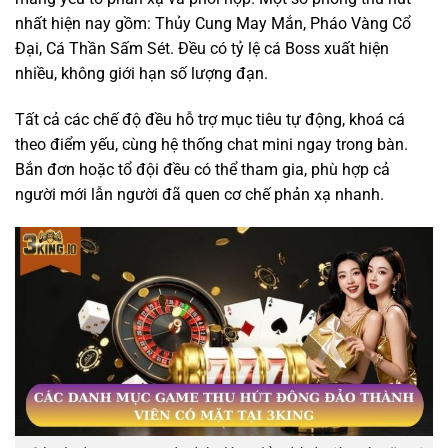
nhất hiện nay gồm: Thủy Cung May Mắn, Pháo Vàng Cổ
Đại, Cá Thần Sấm Sét. Đều có tỷ lệ cá Boss xuất hiện
nhiều, không giới hạn số lượng đạn.
Tất cả các chế độ đều hỗ trợ mục tiêu tự động, khoá cá
theo điểm yếu, cùng hệ thống chat mini ngay trong bàn.
Bắn đơn hoặc tổ đội đều có thể tham gia, phù hợp cả
người mới lẫn người đã quen cơ chế phản xạ nhanh.