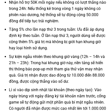
Nhận hỗ trợ 50K mỗi ngày nếu không có lượt thắng nào
trong 24h: Nếu thống kê trong vòng 1 ngày không có
phiên nào dương, hệ thống sẽ tự động cộng 50.000
đồng để tiếp tục trải nghiệm.
Tặng 5% cho lần nạp thứ 3 trong tuần: Ưu đãi áp dụng
định kỳ theo tuần. Ở lần nạp thứ 3, người dùng sẽ được
cộng thêm 5% giá trị mà không bị giới hạn khung giờ
hay loại hình sử dụng.
Sự kiện ngẫu nhiên theo khung giờ vàng (12h – 14h và
21h – 23h): Trong hai khung giờ này, nền tảng sẽ hiển
thị thông báo pop-up mời tham gia thử vận may nhận
quà. Giá trị nhận được dao động từ 10.000 đến 88.000
đồng, được cộng thẳng vào số dư.
Lì xì vào dịp sinh nhật tài khoản (theo ngày tạo): Vào
ngày trùng với ngày đăng ký tài khoản năm trước, cổng
game sẽ tự động gửi một phần quà bí mật ngẫu nhiên.
Có người đã nhận được mức cao nhất lên tới 1.000.000