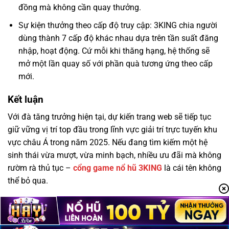
đồng mà không cần quay thưởng.
Sự kiện thưởng theo cấp độ truy cập: 3KING chia người
dùng thành 7 cấp độ khác nhau dựa trên tần suất đăng
nhập, hoạt động. Cứ mỗi khi thăng hạng, hệ thống sẽ
mở một lần quay số với phần quà tương ứng theo cấp
mới.
Kết luận
Với đà tăng trưởng hiện tại, dự kiến trang web sẽ tiếp tục
giữ vững vị trí top đầu trong lĩnh vực giải trí trực tuyến khu
vực châu Á trong năm 2025. Nếu đang tìm kiếm một hệ
sinh thái vừa mượt, vừa minh bạch, nhiều ưu đãi mà không
rườm rà thủ tục –
cổng game nổ hũ 3KING
là cái tên không
thể bỏ qua.