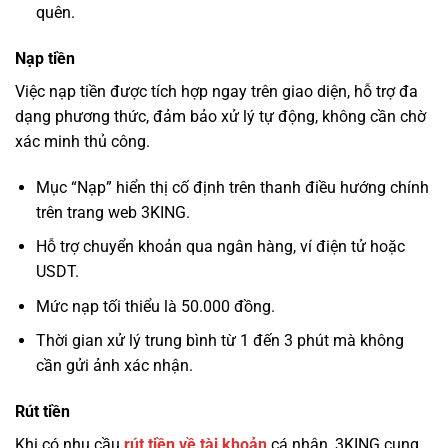
quên.
Nạp tiền
Việc nạp tiền được tích hợp ngay trên giao diện, hỗ trợ đa
dạng phương thức, đảm bảo xử lý tự động, không cần chờ
xác minh thủ công.
Mục “Nạp” hiển thị cố định trên thanh điều hướng chính
trên trang web 3KING.
Hỗ trợ chuyển khoản qua ngân hàng, ví điện tử hoặc
USDT.
Mức nạp tối thiểu là 50.000 đồng.
Thời gian xử lý trung bình từ 1 đến 3 phút mà không
cần gửi ảnh xác nhận.
Rút tiền
Khi có nhu cầu
rút tiền về tài khoản
cá nhân, 3KING cung