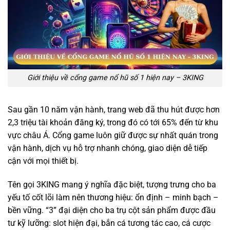
Giới thiệu về cổng game nổ hũ số 1 hiện nay – 3KING
Sau gần 10 năm vận hành, trang web đã thu hút được hơn
2,3 triệu tài khoản đăng ký, trong đó có tới 65% đến từ khu
vực châu Á. Cổng game luôn giữ được sự nhất quán trong
vận hành, dịch vụ hỗ trợ nhanh chóng, giao diện dễ tiếp
cận với mọi thiết bị.
Tên gọi 3KING mang ý nghĩa đặc biệt, tượng trưng cho ba
yếu tố cốt lõi làm nên thương hiệu: ổn định – minh bạch –
bền vững. “3” đại diện cho ba trụ cột sản phẩm được đầu
tư kỹ lưỡng: slot hiện đại, bắn cá tương tác cao, cá cược