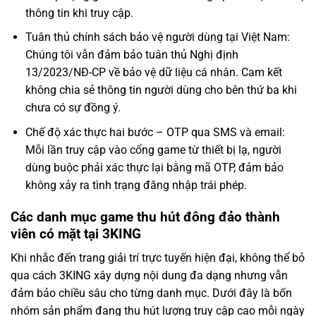
thông tin khi truy cập.
Tuân thủ chính sách bảo vệ người dùng tại Việt Nam:
Chúng tôi vẫn đảm bảo tuân thủ Nghị định
13/2023/NĐ-CP về bảo vệ dữ liệu cá nhân. Cam kết
không chia sẻ thông tin người dùng cho bên thứ ba khi
chưa có sự đồng ý.
Chế độ xác thực hai bước – OTP qua SMS và email:
Mỗi lần truy cập vào cổng game từ thiết bị lạ, người
dùng buộc phải xác thực lại bằng mã OTP, đảm bảo
không xảy ra tình trạng đăng nhập trái phép.
Các danh mục game thu hút đông đảo thành
viên có mặt tại 3KING
Khi nhắc đến trang giải trí trực tuyến hiện đại, không thể bỏ
qua cách 3KING xây dựng nội dung đa dạng nhưng vẫn
đảm bảo chiều sâu cho từng danh mục. Dưới đây là bốn
nhóm sản phẩm đang thu hút lượng truy cập cao mỗi ngày