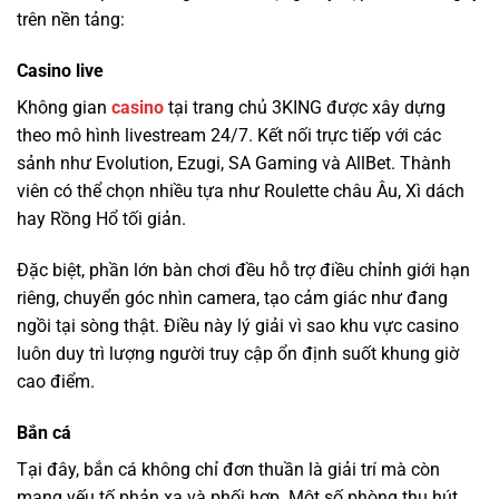
trên nền tảng:
Casino live
Không gian
casino
tại trang chủ 3KING được xây dựng
theo mô hình livestream 24/7. Kết nối trực tiếp với các
sảnh như Evolution, Ezugi, SA Gaming và AllBet. Thành
viên có thể chọn nhiều tựa như Roulette châu Âu, Xì dách
hay Rồng Hổ tối giản.
Đặc biệt, phần lớn bàn chơi đều hỗ trợ điều chỉnh giới hạn
riêng, chuyển góc nhìn camera, tạo cảm giác như đang
ngồi tại sòng thật. Điều này lý giải vì sao khu vực casino
luôn duy trì lượng người truy cập ổn định suốt khung giờ
cao điểm.
Bắn cá
Tại đây, bắn cá không chỉ đơn thuần là giải trí mà còn
mang yếu tố phản xạ và phối hợp. Một số phòng thu hút