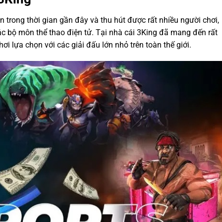
n trong thời gian gần đây và thu hút được rất nhiều người chơi,
 bộ môn thể thao điện tử. Tại nhà cái 3King đã mang đến rất
i lựa chọn với các giải đấu lớn nhỏ trên toàn thế giới.