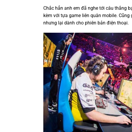
Chắc hẳn anh em đã nghe tới câu thắng bại 
kèm với tựa game liên quân mobile. Cũng g
nhưng lại dành cho phiên bản điện thoại.