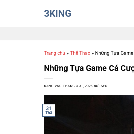
Bỏ
3KING
qua
nội
dung
Trang chủ
»
Thể Thao
»
Những Tựa Game C
Những Tựa Game Cá Cược
ĐĂNG VÀO
THÁNG 3 31, 2025
BỞI
SEO
31
Th3