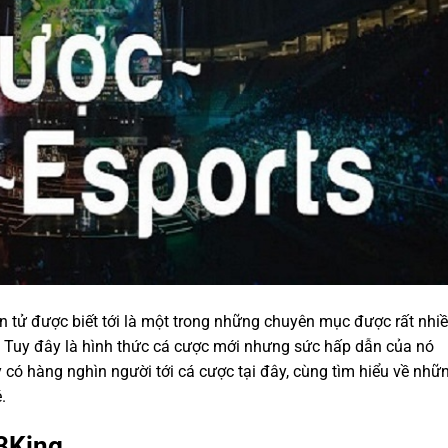
n tử được biết tới là một trong những chuyên mục được rất nhi
. Tuy đây là hình thức cá cược mới nhưng sức hấp dẫn của nó
 có hàng nghìn người tới cá cược tại đây, cùng tìm hiểu về nhữ
.
 3King