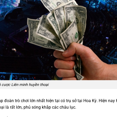
 cược Liên minh huyền thoại
đoàn trò chơi lớn nhất hiện tại có trụ sở tại Hoa Kỳ. Hiện nay 
ại là rất lớn, phủ sóng khắp các châu lục.