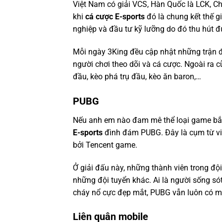
Việt Nam có giải VCS, Hàn Quốc là LCK, Ch
khi
cá cược E-sports
đó là chung kết thế g
nghiệp và đầu tư kỹ lưỡng do đó thu hút đ
Mỗi ngày 3King đều cập nhật những trận đ
người chơi theo dõi và cá cược. Ngoài ra 
đầu, kèo phá trụ đầu, kèo ăn baron,…
PUBG
Nếu anh em nào đam mê thể loại game bắn
E-sports
đình đám PUBG. Đây là cụm từ v
bởi Tencent game.
Ở giải đấu này, những thành viên trong đội
những đội tuyển khác. Ai là người sống só
cháy nổ cực đẹp mắt, PUBG vẫn luôn có một
Liên quân mobile