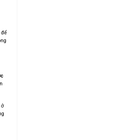
 để
ông
ợc
ển
 ở
ng