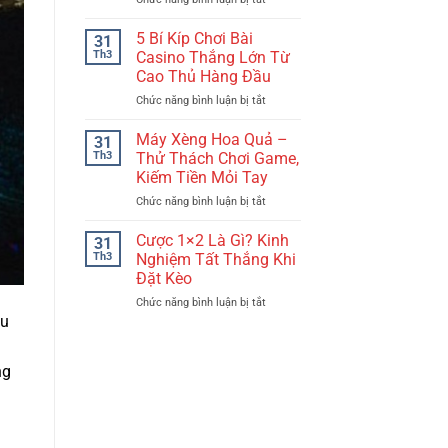
Live
Cho
Bingo
Những
5 Bí Kíp Chơi Bài
31
3King
Tín
Th3
Casino Thắng Lớn Từ
–
Đồ
Cao Thủ Hàng Đầu
Trải
Nổ
ở
Chức năng bình luận bị tắt
Nghiệm
Hũ
5
Trực
Bí
Tuyến
Máy Xèng Hoa Quả –
31
Kíp
Sống
Th3
Thử Thách Chơi Game,
Chơi
Động
Kiếm Tiền Mỏi Tay
Bài
Nhất
ở
Chức năng bình luận bị tắt
Casino
Máy
Thắng
Xèng
Lớn
Cược 1×2 Là Gì? Kinh
31
Hoa
Từ
Th3
Nghiệm Tất Thắng Khi
Quả
Cao
Đặt Kèo
–
Thủ
ở
Chức năng bình luận bị tắt
Thử
Hàng
ều
Cược
Thách
Đầu
1×2
Chơi
Là
Game,
ng
Gì?
Kiếm
Kinh
Tiền
Nghiệm
Mỏi
Tất
Tay
Thắng