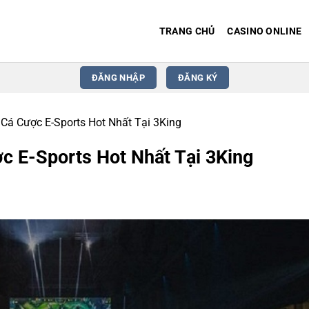
TRANG CHỦ
CASINO ONLINE
ĐĂNG NHẬP
ĐĂNG KÝ
á Cược E-Sports Hot Nhất Tại 3King
 E-Sports Hot Nhất Tại 3King