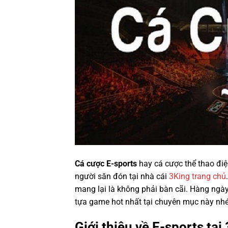
Cá cược E-sports
hay cá cược thể thao điệ
người săn đón tại nhà cái
3King trang chủ
mang lại là không phải bàn cãi. Hàng ngày
tựa game hot nhất tại chuyên mục này nhé
Giới thiệu về E-sports tại