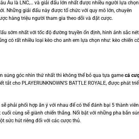
âu Âu là LNC,… và giải đấu lớn nhất được nhiều người lựa chọn
iới. Những giải đấu này được tổ chức với quy mô lớn, chuyên
ược hàng triệu người tham gia theo dõi và đặt cược.
ấu sớm nhất với tốc độ đường truyền ổn định, hình ảnh sắc nét
cũng có rất nhiều loại kèo cho anh em lựa chọn như: kèo chiến c
 súng góc nhìn thứ nhất thì không thể bỏ qua tựa game
cá cư
iết tắt cho PLAYERUNKNOWN’S BATTLE ROYALE, được phát tri
 sẽ phải phối hợp ăn ý với nhau để có thể đánh bại 5 thành viên
t cuối cùng sẽ giành chiến thắng. Nổi bật với những pha bắn sú
 sức hút riêng đối với các cược thủ.